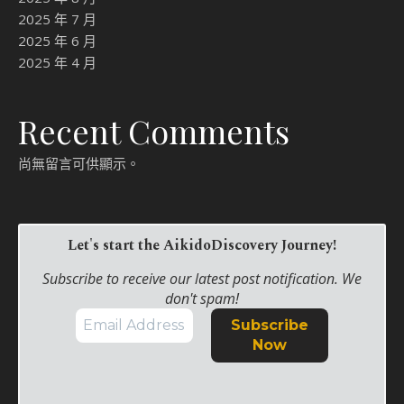
2025 年 7 月
2025 年 6 月
2025 年 4 月
Recent Comments
尚無留言可供顯示。
Let's start the AikidoDiscovery Journey!
Subscribe to receive our latest post notification. We
don't spam!