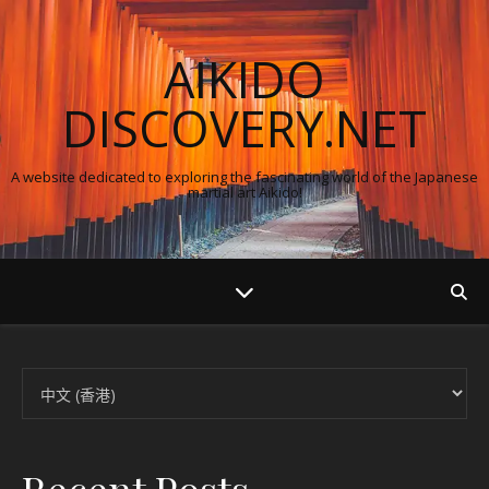
AIKIDO
DISCOVERY.NET
A website dedicated to exploring the fascinating world of the Japanese
martial art Aikido!
Choose a language