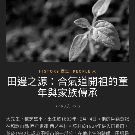
,
HISTORY 歴史
PEOPLE 人
田邊之源：合氣道開祖的童
年與家族傳承
12 9 月, 2025
大先生，植芝盛平，出生於1883年12月14日。他的戶籍登記
在和歌山縣 西牟婁郡 西ノ谷村。該村於1924年併入田邊町，
並於1942年成為田邊市的一部分。在他出生的時候，田邊是