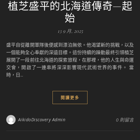
植芝盛平的北海道傳奇—起
始
13 9 月, 2025
盛平自從離開軍隊後便感到漂泊無依。他渴望新的挑戰，以及
一個能夠全心奉獻的深遠目標。這份持續的躁動最終引領植芝
展開了一段前往北海道的探索旅程，在那裡，他的人生與命運
交會，開啟了一連串將深深影響現代武術世界的事件。 當
時，日...
閱讀更多
AikidoDiscovery Admin
0 則留言