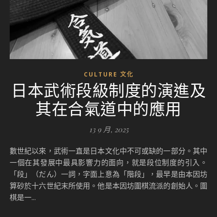
CULTURE 文化
日本武術段級制度的演進及
其在合氣道中的應用
13 9 月, 2025
數世紀以來，武術一直是日本文化中不可或缺的一部分。其中
一個在其發展中最具影響力的面向，就是段位制度的引入。
「段」（だん）一詞，字面上意為「階段」，最早是由本因坊
算砂於十六世紀末所使用。他是本因坊圍棋流派的創始人。圍
棋是一...