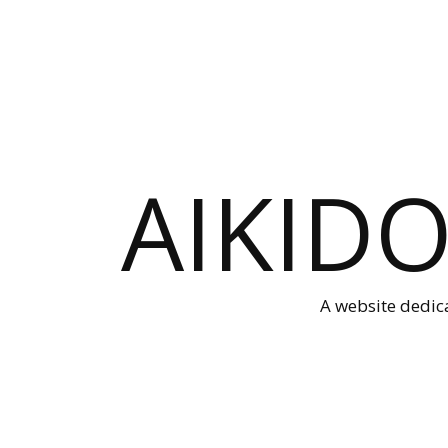
AIKID
A website dedica