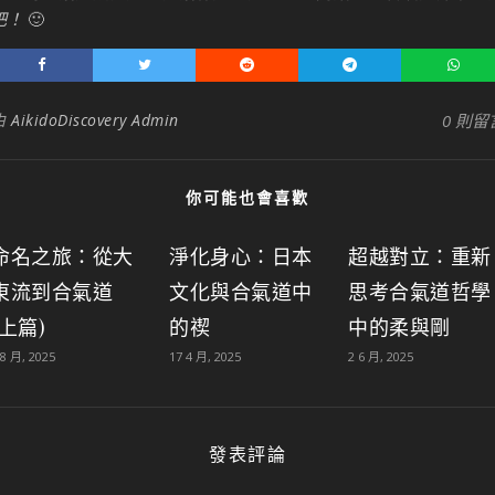
吧！
🙂
由
AikidoDiscovery Admin
0 則留
你可能也會喜歡
命名之旅：從大
淨化身心：日本
超越對立：重新
東流到合氣道
文化與合氣道中
思考合氣道哲學
(上篇)
的禊
中的柔與剛
 8 月, 2025
17 4 月, 2025
2 6 月, 2025
發表評論