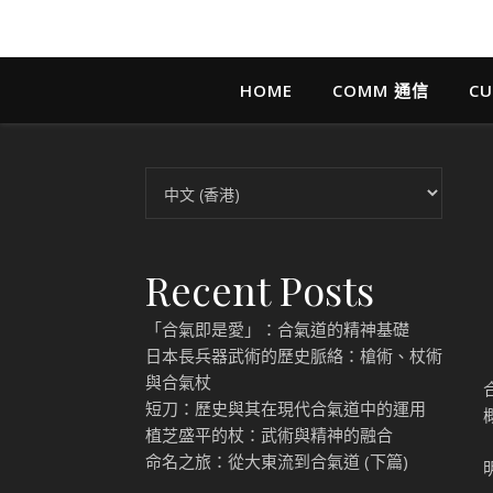
HOME
COMM 通信
CU
Choose a language
Recent Posts
「合氣即是愛」：合氣道的精神基礎
日本長兵器武術的歷史脈絡：槍術、杖術
與合氣杖
短刀：歷史與其在現代合氣道中的運用
植芝盛平的杖：武術與精神的融合
命名之旅：從大東流到合氣道 (下篇)