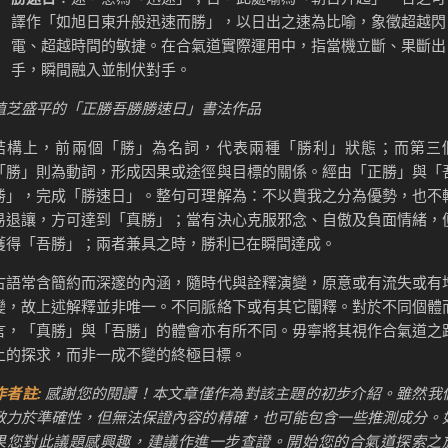
譯作「如旭日東升般迅速而勝」，以日出之速為比喻，象徵超越閃
電、超越時間的敏捷。在合氣道實際運用中，指當機立斷、果斷出
手，瞬間融入並制伏對手。
植芝盛平的「正勝吾勝勝速日」書法作品
結構上，前兩個「勝」為名詞，代表兩種「勝利」狀態；而第三
「勝」則為動詞，形成因果或途徑與目標的關係。經由「正勝」與「
勝」，完成「勝速日」。整句可理解為：不以貴我之分為優勢，也不
易退讓，方可達到「真勝」；當有決心克服邪念、自傲及負面情緒，
獲得「吾勝」；兩者兼具之時，勝利已在瞬間達成。
古語常含簡約而深邃的內涵，隨時代與詮釋演變，原意或有流失或有
變，故上述解釋並非唯一。不同脈絡下或有其它闡釋。對於不同個體
言，「真勝」與「吾勝」的體會亦有所不同。毋寧將其視作合氣道之
上的探求，而非一成不變的終極目標。
作者註
:
感謝您的閱讀！本文章僅作為對該主題的初步介紹。雖然我
致力於準確性，但無法保證內容的精確，也可能包含一些推測成分。
果您對此議題感興趣，建議作進一步查證。開始您的合氣道探索之