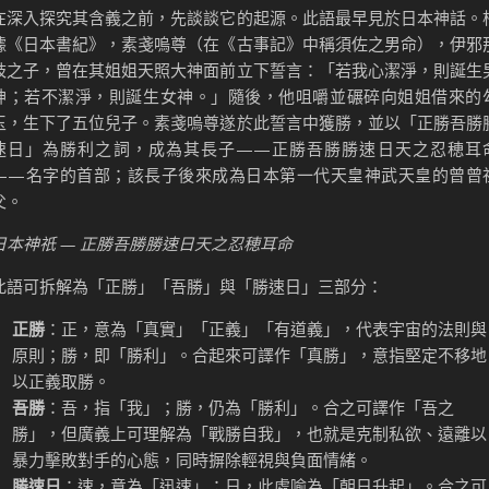
在深入探究其含義之前，先談談它的起源。此語最早見於日本神話。
據《日本書紀》，素戔嗚尊（在《古事記》中稱須佐之男命），伊邪
岐之子，曾在其姐姐天照大神面前立下誓言：「若我心潔淨，則誕生
神；若不潔淨，則誕生女神。」隨後，他咀嚼並碾碎向姐姐借來的
玉，生下了五位兒子。素戔嗚尊遂於此誓言中獲勝，並以「正勝吾勝
速日」為勝利之詞，成為其長子——正勝吾勝勝速日天之忍穂耳
——名字的首部；該長子後來成為日本第一代天皇神武天皇的曾曾
父。
日本神祇 — 正勝吾勝勝速日天之忍穂耳命
此語可拆解為「正勝」「吾勝」與「勝速日」三部分：
正勝
：正，意為「真實」「正義」「有道義」，代表宇宙的法則與
原則；勝，即「勝利」。合起來可譯作「真勝」，意指堅定不移地
以正義取勝。
吾勝
：吾，指「我」；勝，仍為「勝利」。合之可譯作「吾之
勝」，但廣義上可理解為「戰勝自我」，也就是克制私欲、遠離以
暴力擊敗對手的心態，同時摒除輕視與負面情緒。
勝速日
：速，意為「迅速」；日，此處喻為「朝日升起」。合之可