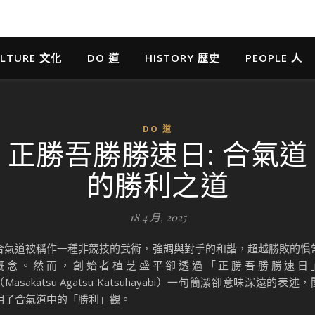
LTURE 文化
DO 道
HISTORY 歴史
PEOPLE 人
DO 道
正勝吾勝勝速日: 合氣道
的勝利之道
18 4 月, 2025
合氣道被稱作一種非競技的武術，強調與對手的和諧，超越勝敗的慣
概念。然而，創始者植芝盛平卻透過「正勝吾勝勝速日
（Masakatsu Agatsu Katsuhayabi）一句簡潔卻意味深遠的表述，
明了合氣道中的「勝利」觀。