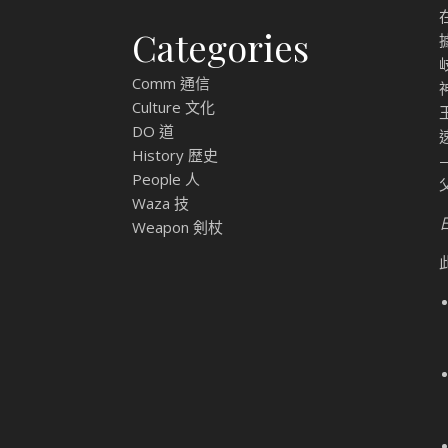
Categories
Comm 通信
Culture 文化
DO 道
History 歴史
People 人
Waza 技
Weapon 剣杖