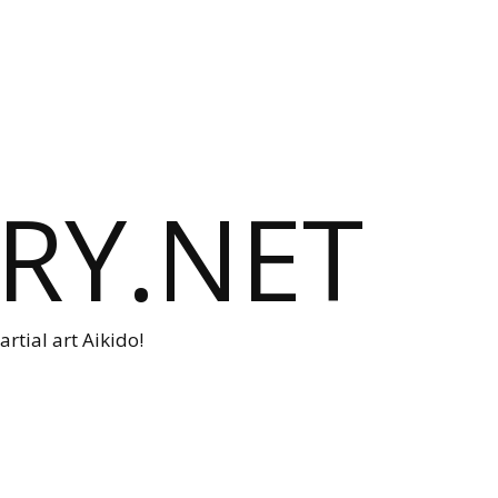
RY.NET
rtial art Aikido!