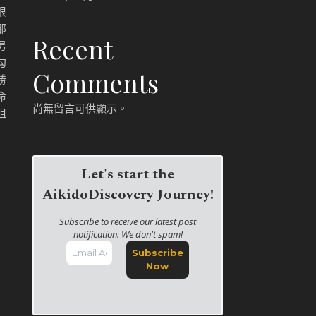
根
那
Recent
男
勾
Comments
勝
命
尚無留言可供顯示。
祖
Let's start the
AikidoDiscovery Journey!
Subscribe to receive our latest post
notification. We don't spam!