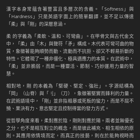
漢字本身常蘊含著豐富且多層次的含義。「Softness」與
「Hardness」只是英語字面上的簡單翻譯，並不足以傳達
「柔」與「剛」的深層意涵。
柔 的字義為「柔軟、溫和、可彎曲」。在甲骨文與古代金文
中，「柔」由「木」與聲符「矛」構成。木代表可彎可曲的物
質，象徵著能夠順勢而動、流動而不抗拒、卻又不輕易折斷的
特性。它體現了一種非僵化、極具適應力的本質。在武術中，
「柔」並非脆弱，而是一種靈活、節制、巧妙運用力量的智
慧。
相對地，剛 的本義為「堅硬、堅定、強壯」。字源結構為
「岡」（山脊）與「刂」（刀），象徵著堅實而鋒利的力量。
在武術語境中，「剛」並非指粗暴或死板的蠻力，而是不屈不
撓、果決有力、意志堅定且控制得當的發力方式。
從哲學角度來看，柔對應於陰，剛則對應於陽。兩者並無優劣
之分，也不是相互對立的概念，而是彼此補充、相生相依的原
則。其應用依情境而定，而真正的技藝，則在於能夠視時而