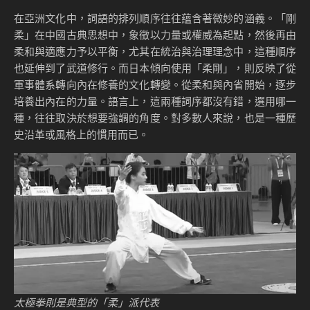
在亞洲文化中，詞語的排列順序往往蘊含著微妙的涵義。「剛
柔」在中國古典思想中，象徵以力量或權威為起點，然後再由
柔和與適應力予以平衡，尤其在統治與治理理念中，這種順序
也延伸到了武道修行。而日本傾向使用「柔剛」，則反映了從
軍事體系轉向內在修養的文化轉變。從柔和與內省開始，逐步
培養出內在的力量。語言上，這兩種詞序都沒有錯，選用哪一
種，往往取決於想要強調的角度。對多數人來說，也是一種歷
史沿革或風格上的慣用而已。
太極拳則是典型的「柔」派代表