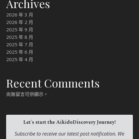
Archives
2026 年 3 月
2026 年 2 月
2025 年 9 月
2025 年 8 月
2025 年 7 月
2025 年 6 月
2025 年 4 月
Recent Comments
尚無留言可供顯示。
Let's start the AikidoDiscovery Journey!
Subscribe to receive our latest post notification. We