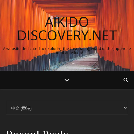
AIKIDO
DISCOVERY.NET
A website dedicated to exploring the fascinating world of the Japanese
martial art Aikido!
Choose a language