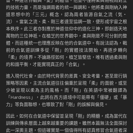
宙、神道世界觀與「愛」的體悟。他並不僅將柔與剛視為對立
的技術力量，而是強調兩者的統一與調和。他將柔與剛納入神
道思想中的「三元」概念，認為兩者皆源自氣之流（気・
流）。當氣之流、柔、剛三者達至協調一致，便形成宇宙之根
本秩序。此三者亦對應於神道信仰中的造化三神，即創造天地
萬物的三位神祇。在植芝的世界觀中，柔與剛是不可分割的整
體，而這種統一也理應反映在他的合氣道中。有說法認為，戰
前的合氣道訓練多從「剛」的實體技法開始，再逐步轉向
「柔」的境界。不論路徑如何，植芝皆堅信，唯有透過柔與剛
的和諧平衡，才能實現真正的「合氣」。
進入現代社會，由於時代背景的差異、安全考量，甚至是行銷
策略等因素，主流合氣道往往偏重於呈現「柔」的面貌，或至
少被呈現以柔為主的風格。而「剛」在英語中常被翻譯為
「Hardness」，此詞在西方語境中可能帶有「僵硬」或「暴
力」等負面聯想，也導致了對「剛」的誤解與偏見。
因此，如何在合氣道中保留並呈現「剛」的精髓，成為當代在
訓練與傳承層面上越來越重要的課題。雖然本篇無法全面探討
此一深奧主題，但這確實是一個值得所有認真修習合氣道者深