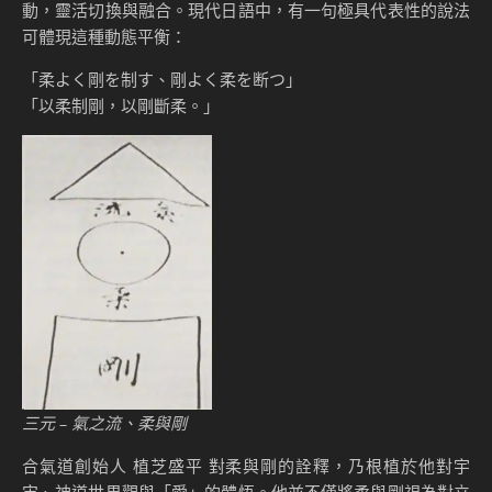
動，靈活切換與融合。現代日語中，有一句極具代表性的說法
可體現這種動態平衡：
「柔よく剛を制す、剛よく柔を断つ」
「以柔制剛，以剛斷柔。」
三元 – 氣之流、柔與剛
合氣道創始人 植芝盛平 對柔與剛的詮釋，乃根植於他對宇